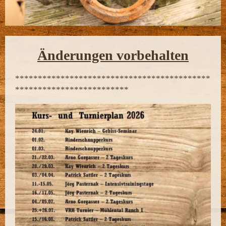
Änderungen vorbehalten
*******************************************
*************************